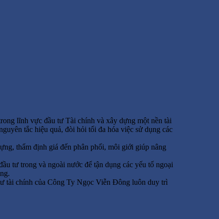
rong lĩnh vực đầu tư Tài chính và xây dựng một nền tài
uyên tắc hiệu quả, đòi hỏi tối đa hóa việc sử dụng các
 dựng, thẩm định giá đến phân phối, môi giới giúp nâng
ầu tư trong và ngoài nước để tận dụng các yếu tố ngoại
àng.
u tư tài chính của Công Ty Ngọc Viễn Đông luôn duy trì