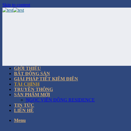
Skip to content
GIỚI THIỆU
BẤT ĐỘNG SẢN
GIẢI PHÁP TIẾT KIỆM ĐIỆN
TÀI CHÍNH
TRUYỀN THÔNG
SẢN PHẨM MỚI
NGỌC VIỄN ĐÔNG RESIDENCE
TIN TỨC
LIÊN HỆ
Menu