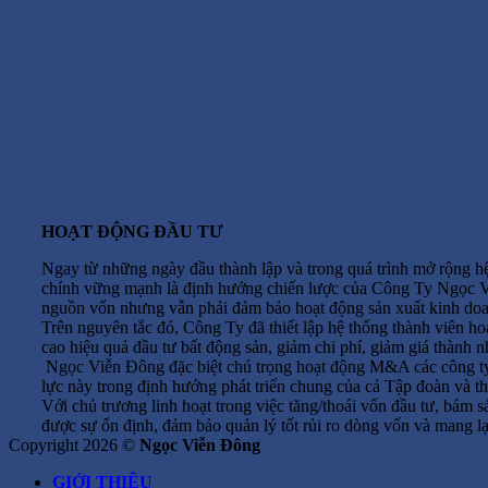
HOẠT ĐỘNG ĐẦU TƯ
Ngay từ những ngày đầu thành lập và trong quá trình mở rộng hệ
chính vững mạnh là định hướng chiến lược của Công Ty Ngọc Viễ
nguồn vốn nhưng vẫn phải đảm bảo hoạt động sản xuất kinh doa
Trên nguyên tắc đó, Công Ty đã thiết lập hệ thống thành viên hoạ
cao hiệu quả đầu tư bất động sản, giảm chi phí, giảm giá thành
Ngọc Viễn Đông đặc biệt chú trọng hoạt động M&A các công ty, 
lực này trong định hướng phát triển chung của cả Tập đoàn và th
Với chủ trương linh hoạt trong việc tăng/thoái vốn đầu tư, bám 
được sự ổn định, đảm bảo quản lý tốt rủi ro dòng vốn và mang lạ
Copyright 2026 ©
Ngọc Viễn Đông
GIỚI THIỆU