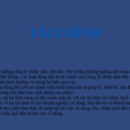
TÀI CHÍNH
 thống công ty thành viên, liên kết, chủ trương không ngừng mở rộng t
n Đông. Các hoạt động đầu tư tài chính của Công Ty được dựa trên ng
nh bình thường và mang lại hiệu quả cao.
t động liên kết tạo thành một chuỗi khép kín từ pháp lý, thiết kế, xây
 nhưng vẫn đảm bảo chất lượng sản phẩm.
dự án tiềm năng và đẩy mạnh hợp tác với các tổ chức tài chính, Quỹ đ
u về lợi ích kinh tế cho doanh nghiệp, cổ đông, nhà đầu tư và khách h
sát theo tình hình thực tế nhằm tối ưu việc sử dụng vốn, chính sách đầ
i hiệu quả đầu tư cho các cổ đông.